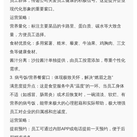
员工群体，传递公司关爱员工健康的积极信号。这是提升企业
现代化形象的重要窗口。
运营策略：
营养量化：标注主要菜品的卡路里、蛋白质、碳水等大致含
量，方便员工选择。
食材优质化：多用紫薯、糙米、藜麦、牛油果、鸡胸肉、三文
鱼等健康食材。
酱汁分离：沙拉酱汁单独提供，由员工按需添加，尊重个性化
需求。
3. 病号饭/营养餐窗口：体现极致关怀，解决“燃眉之急”
满意度提升点：这是食堂服务中具“温度”的一环。当员工身体
不适（如感冒、肠胃炎）或术后恢复时，一碗清淡、软烂、有
营养的病号饭，能带来极大的心理慰藉和实际帮助，极大增强
员工对企业的归属感和忠诚度。
运营策略：
提前预约：员工可通过内部APP或电话提前一天预约，便于后