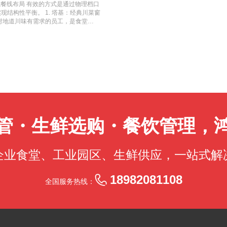
理体系认证 或 HACCP（危害分析与关
出每份菜品的理论成本。 3. 食材采
预订餐食的数量和品类。 二、 数据分
式餐线布局 有效的方式是通过物理档口
能，客单价和利润率有较
性。 时令/定制菜：根据
立会员体系，不是简单打
味拼盘、一碗素椒杂酱面。
位高端的品牌，绝不能使
已建立国际认可的、科学的食品安全风
：规定米、面、油、肉、蛋、蔬菜等主
么做” 收集数据后，关键是通过多维分
结构性平衡。 1. 塔基：经典川菜窗
物、观影、娱乐等业态集中
制菜单（Omakase）
会员专享活动、建立微信
感”。温暖的就餐氛围、
有表现是否偏离既定调性
从采购到出品全流程中的安全危害。这
。例如，食用油须为非转基因一级油，
。 1. 优化菜单结构，精准打击浪费
对地道川味有需求的员工，是食堂
行为模式，为餐厅提供了
（如乐山、自贡、宜宾）
者”。 秘诀三：深厚的文
度。 特色六：主攻“一人
的保持一致。
实力与业绩证明 类似项目业绩证明：提
保证菜品口味稳定和食品安全的前提。
榜”和“末位淘汰榜”。畅销菜是吸引客
 2-3道精选经典川菜（如回锅肉、宫保
圈通常拥有良好的物业管
价值导向。价格更高，但
化竞争。将品牌融入城市
面的单人座。提供分量精
或机关提供食堂托管服务的合同复印
解决“花多少钱”的问题） 预算是对膳
菜需分析原因（是口味、价格还是卖相
证口味正宗，用料扎实。此窗口代表了
管理上的麻烦。 弊： 租
体验）。 第二部分：“双
你的品牌因何而起？创始
等。 价值主张：尊重并
理经验。 企业荣誉证书：获得过的相
续性。 1. 精准的成本核算 食材成
动成果：建立菜单的“明星、金牛、问
 塔身：融合改良窗口——实践平衡之艺
租金和物业费意味着餐厅
高度协同，对不同轨道使用
牌好的广告。无论是坚守
自在、体面，而非尴尬。
饮服务食品安全等级评定的“笑脸”A级
部分。基于上述的“标准化食谱卡”，
迎导致的大量食物浪费，将采购和加工
术的主战场，旨在服务大多数“可辣可
冰。 竞争白热化，同质
频复购 线上渠道： 大众
都能让品牌拥有温度和人设
 详尽的食堂运营方案 在投标阶段，一
的直接食材成本。 公式：餐标食材成
食材利用率和满意度。 2. 实现精准
可选”：对经典菜式明确标注“微辣”、“中
同行的“贴身肉搏”。尤其
活动，冲击销量榜单，获
化。例如，与本地艺术家
的《食堂运营方案》是展示专业能力的
菜品食材成本) 运营成本（间接成本）：包
结合历史销量数据（如上周同期、昨
辣椒、花椒的投放量实现。 突出川
卷。 客群流动性大，忠
的粉丝群，定期发布每日
办符合成都生活美学的活
障体系：具体的采购、验收、储存、加
厨具消耗、管理费用等。这部分需要根
一天或一餐的用餐总人数和各菜品的大
不辣但极富特色的菜品，如回锅肉（香
为网红打卡而来，明天就
惯。 线下策略： 周边地
都活力文化的一部分，而
成本分析：体现科学配餐和成本控制能
 关键指标：食材成本率。通常，一个
作日类型的关联（如周一销量较高、雨
开水白菜（清淡醇厚）、各种烧菜、炖
境影响大：旅游淡旺季、
系：设计简单的积分或充值
诺并践行环保（如减少一
故、火灾等突发事件的应对流程。 人员
入的50%-65%。园区食堂可以设定
现“以销定购、以需定产”。采购部门根
板印象。 烹饪技法多元化：增加蒸菜、
较弱。 适合对象：实力
引目的性消费 线上渠道：
个有社会责任感的企业，
构图和岗位职责。
作为预算控制的红线。 2. 确定合理的
头上减少食材浪费。后厨按需生产，避
型（咸鲜、酱香、葱香）来吸引不同口
红属性和社交传播力的新
频，展示创意菜品的精致
固的护城河。
情况一：公司提供餐补。这是常见模式。
环。 3. 精准用户画像，推行个性化
窗口——实现包容与补充 定位：彻底满
部分：社区小巷——在烟火
式类KOL合作，打造“打
管・生鲜选购・餐饮管理，
元，员工自付5元，则目标餐标为15
数据进行分析，识别出不同的用餐群
的员工。 策略： 设立面点档口：提供
是大的优势。较低的固定成
感、食材溯源、主厨故事，
 × 目标成本率(如60%) = 9元以
群体”、“面食爱好者”。 行动成果：开
、骨汤等不辣汤底。 设立轻食/健康档
打磨产品和服务。 客群稳
动：举办美食品鉴会、主
需进行市场调研，参考周边商业餐厅的
推送高蛋白营养套餐信息；向频繁消费
套餐等，满足健身、减脂或偏好极清淡
硬、服务贴心，很容易培养
调。 合作联盟：与高端酒
争力的价格。 多价位套餐组合：提供
这不仅能提升员工被关怀的感受，也能
：如“粤式烧腊周”、“淮扬汤包
成稳定现金流。 经营氛
执行要点与风险规避 清
企业食堂、工业园区、生鲜供应，一站式解
、25元），满足不同消费能力员工的需
 提升运营效率，优化人力资源 分析应
文化的尊重。 二、 运营性平衡：借助
更专注地做好细分品类（
（如A轨是单页卡纸，B
准和成本结构。 3. 建立动态预算管
，精确找出每天的就餐高峰时段（如
单可视化与精准标签 在菜单上清晰标注
理人”风格和温情氛围。 
客推荐合适的菜单。 供
赋能：引入智慧餐线、线上预订系统。其
的排队长度和流速。 行动成果： 动态排
口味特点（如“麻辣”、“酸辣”、“咸
18982081108
经济波动影响小，生意更具
求。A轨追求效率，可提
全国服务热线：
数据，精准采购食材，将浪费降至低。
人员，平峰时段安排轮休，实现人力资
成本，避免“口味惊吓”，提升用餐体
巷子深”，初期需要极长的
力。 服务质量同步升级：
“畅销榜”与“滞销榜”），计算实际食
据发现某个特色窗口持续排队过长，可
利用智慧食堂系统，精准分析各档口、各
天花板低，增长有瓶颈：
讲解菜品创意，匹配其追
据。 每周菜单评审会：由厨师长、采
到不同餐线，有效分流人群。 5. 精
欢迎？轻食档口的复购率如何？数据是
单价。业绩增长主要依赖
据上一周的销售数据和成本数据，决定
应用：计算每道菜品的理论成本率和实
不受欢迎的菜品，优化菜品结构，实现
需同时满足早餐、午餐、
淘汰滞销菜；优先采用性价比高的时令
那些“既畅销、毛利又高”的明星菜
馈与互动机制 定期问卷调查：每季度开
周末和节假日可能反而冷