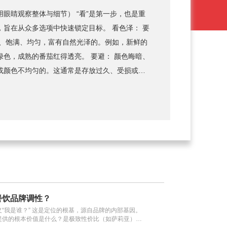
用眼睛观察整体与细节） “看”是第一步，也是重
，旨在从众多选项中快速锁定目标。 看色泽： 要
艳、饱满、均匀，富有自然光泽的。例如，新鲜的
绿色，成熟的番茄红得透亮。 要避： 颜色晦暗、
或颜色不均匀的。这通常是存放过久、受损或开
 看形态： 要选： 形态饱满、坚实、大小适
的。无论是苹果还是黄瓜，饱满的形态通常意味
和水分。 要避： 表皮起皱、发蔫、干瘪，或外形
表皮起皱是失水直观的表现，而过度畸形可能源
看果蒂/根部： 要选： 对于苹果、梨等带蒂的水
鲜的绿色或褐色，且不易脱落。对于绿叶菜，根
腐烂。 要避： 果蒂干枯发黑、一碰就掉，或蔬菜
。 第二招：摸（用手感判断新鲜度） “摸”是第
饮品牌调性？​
感来验证“看”的判断，并感知内在品质。 摸软
“我是谁？” 这是定位的根基，源自品牌的内部基因。
 根据不同果蔬的特性，感受其应有的硬度。例如，
提供的根本价值是什么？是极致性价比（如萨莉亚），
感觉坚挺；成熟的桃子、芒果应略带弹性。 要