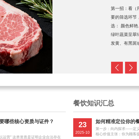
第一招：看（
要的筛选环节
选： 颜色鲜
绿叶蔬菜呈翠
发黄、有黑斑
始腐败的标志。
中、外形匀称
着充足的生长
畸形严重的。
于生长异常。 
果，果蒂呈新
餐饮知识汇总
部要水润、无
根部腐烂、发粘
要哪些核心资质与证件？
如何精准定位你的餐
二步，通过手
23
第一步：向内探求——定义
硬： 要选：
2025-10
核心价值主张：你为顾客
以运营” 这类资质是证明企业合法存在
黄瓜、萝卜应