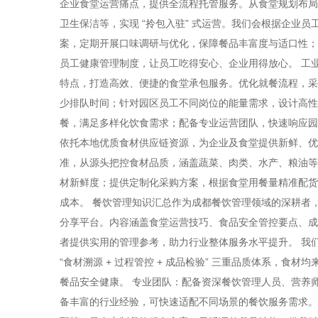
企业食堂运营痛点，提供全流程托管服务。从食堂规划布局
卫生保洁等，实现 “拎包入驻” 式运营。我们会根据企业
案，定期开展口味调研与优化，保障餐品丰富度与适口性；
员工健康管理制度，让员工吃得安心、企业用得放心。 工
特点，打造高效、便捷的食堂承包服务。优化就餐流程，采
少排队时间；针对园区员工不同岗位的能量需求，设计高性
餐，满足多样化饮食需求；配备专业运营团队，快速响应园
依托本地优质食材供应链资源，为企业及食堂提供新鲜、优
准，从源头把控食材品质，涵盖蔬菜、肉类、水产、粮油等全
材新鲜度；提供定制化采购方案，根据食堂用餐量精准配货
成本。 餐饮管理知识汇总作为成都餐饮管理领域的深耕者
分享平台。内容涵盖食堂运营技巧、食品安全管控要点、成
者提供实用的管理参考，助力行业整体服务水平提升。 我
“食材溯源 + 过程管控 + 成品检验” 三重品质体系，食
餐品安全健康。 专业团队：配备资深餐饮管理人员、营养
备丰富的行业经验，可快速适配不同场景的餐饮服务需求。