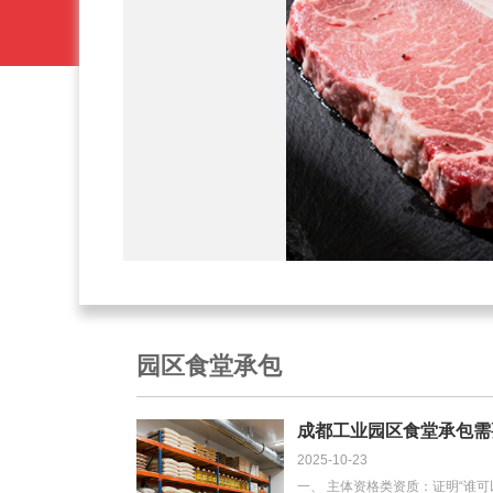
特征： 手
果肉呈浅红
）比例大，
？ 久炒不
状，不易化
。 形态美
拉或三明
材。 代表
选择颜色均
 软糯型番
稍软，有弹
园区食堂承包
有“沙
胶状物质丰
什么适合熬
成都工业园区食堂承包需
能迅速破裂，
2025-10-23
一、 主体资格类资质：证明“谁可
 “沙瓤”部