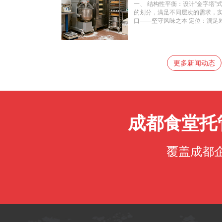
控流程。 ISO22000食品安全管
克）。 成本卡：根据投料标准计算
排队时长监控。 预订数据：提前
一、 结构性平衡：设计“金字塔”
键控制点）体系认证：证明企业
购与质量等级标准 明确原料规格
析与优化行动：从“是什么”到“怎
的划分，满足不同层次的需求，实现
蓬松。
险防控体系，能有效识别和控制
要食材的等级、品牌或产地要求
析，将其转化为具体的运营优化策略
口——坚守风味之本 定位：满足
是体现专业度的硬核指标。 企业
猪肉须具备检疫合格证等。这是
分析应用：定期生成“菜品销量排行
的“定海神针”。 策略：每日提供
供过往为其他企业、园区、学校
第二部分：编制可行的财务预算（
流的法宝，应保留并升级；滞销
鸡丁、麻婆豆腐）。关键在于保
件，以证明拥有丰富的同类项目管
食标准的经济转化，确保运营的可持
问题？），果断调整或淘汰。 行
食堂对本地饮食文化的尊重。 2.
关行业奖项、食品安全评级（如餐
本（直接成本）：这是大且可控的
题”产品矩阵。减少因菜品不受欢
（核心区域） 定位：这是平衡艺
单位）等，都是重要的信誉背书。
可以精确计算出每一道菜、每一餐
精力集中在高人气菜品上，极大提升
更多新闻动态
不辣”的员工。 策略： 提供“辣度
份针对该工业园区特点量身定制
本 = ∑(每道菜品份数 × 每份
备餐，颠覆采购计划 分析应用：
辣”、“免辣”选项，后厨通过调整
关键。方案应涵盖： 食品安全保
括人工、水电燃气、设备折旧、
日）和实时预订数据，预测未来
菜“非辣”魅力：大力推广川菜中
工、留样制度。 营养菜谱设计与
据食堂规模和历史数据进行分摊。
致需求量。分析销售与天气、工
浓）、鱼香肉丝（酸甜咸香）、
力。 应急预案：包括食品安全事
管理良好的食堂，食材成本应占总收
天汤品需求大）。 行动成果：实
菜等，打破“川菜即等于辣”的刻
配置与管理架构：清晰的组织结
一个目标成本率（如60%），以此
据精准的备餐量进行采购，从源
炖菜、卤菜的比例，用丰富的味
餐标与定价 目标导向定价法： 
免大量剩菜，这是成本控制有效的一
味的员工。 3. 塔尖：多元风味
成都食堂托
假设公司为每位员工每餐补贴10
营销 分析应用：对匿名化的消费
足非辣食爱好者及有特定饮食需求
元。那么，食材成本就应控制在 15元
体。如：“素食群体”、“健身高蛋白
手工面条、水饺、抄手，搭配清汤
内。 情况二：完全市场化运营。
展精准营销。例如，向健身群体
口：提供沙拉、杂粮饭、蒸营养
价格，并结合自身成本，制定有竞
的员工发放“忠诚顾客”水果券。
口味的员工。 周期性引入外地风味
覆盖成都
不同价位的套餐（如15元、20元
有效刺激消费，提升营业额。 4.
日”等，制造新鲜感，体现对多元
求。每个套餐严格执行对应的膳食标
用：分析交易数据的时间分布图
数据与沟通实现动态优化 1. 菜
理与反馈机制 “智慧食堂”系统
11:50-12:20）。分析各餐线
辣度指数（用辣椒图标数量表示）、
价值在于： 精准备餐：通过预订
班：在高峰时段增派收银、打菜
鲜”）。这能极大降低员工的选餐
数据反馈：系统自动分析菜品销量（
源效率大化。 动线优化：如果数
验。 2. 数据驱动的精准运营 
材成本率。这是预算调整客观的依
以考虑增设窗口，或将畅销菜品分散
菜品的销量数据。哪些改良菜受
购、财务、管理员共同参与。根
准成本控制，实现定价优化 分析
客观的指挥棒，能指导食堂淘汰
下一周的菜单：多安排畅销菜，
际贡献毛利。结合销量数据，找出
资源的优配置。 3. 建立长效反