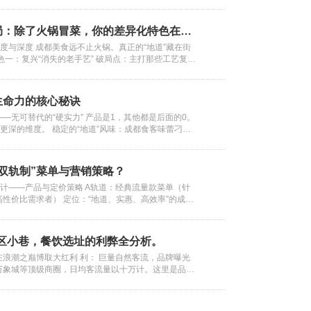
潮汕牛肉的火锅），是社交体验（如海底捞的服务），
轻食品牌）？用一句话清晰概括。 创始人基因：你的
局部过于柔软，甚至有凹陷感（俗称“囊了”），这
 是什么？如果你痴迷于咖啡文化，品牌可能充满匠人气息；
​​成都餐饮“内卷”破局：除了火锅冒菜，你的差异化特色在哪里？​
品牌可能更接地气。真实的故事具说服力。 产品独特
伤的信号。 摸表皮： 要选： 表皮光滑、紧
广度与深度 成都美食远不止火锅。真正的“地道”藏在街
替代性？是秘制配方、稀有食材，还是创新烹饪技法？
像番茄、茄子等，光滑的表皮代表新鲜。 要避：
色一：复兴“消失的老手艺” 破局点：主打那些工艺复
 第二步：向外洞察——明确“我为谁服务？” 不了解目
或小吃。例如，专做传统灌汤包、手工甜水面、三大
中楼阁。 精准用户画像：你的核心顾客是谁？不要笼
黏液，这是微生物大量繁殖的明确信号，务必放
作过程。 价值主张：你卖的不仅是食物，更是“可食
： 人口属性：年龄、职业、收入水平（如25-35岁，
稀缺的技艺体验。吸引的顾客是对美食文化有深度探索
万）。 心理特征：他们的生活方式、价值观、消费动机是
： 要选： 在大小相近的情况下，选择手感更重、
生命力的核心秘诀
色二：打造“川菜二十四味型”体验馆 破局点：火锅冒菜
康，追求品质生活，是小红书和抖音的重度用户）。
这通常意味着果肉更致密，水分更充足，更新
—无可替代的“硬实力” 产品是1，其他都是后面的0。
种官方味型。可以开设一家以鱼香、宫保、荔枝、糊辣等
出就餐？是快速解决工作餐，是朋友社交，还是家庭聚
有更深的维度。 稳定的“地道”风味：成都食客味蕾刁
者按味型轮换菜单。 价值主张：打破“川菜就等于
的直接和间接竞争对手是谁？他们的调性如何？避免陷
 感觉轻飘飘的，很可能已经失水严重。 第三招：
定得好吃”才是本事。这意味着： 食材溯源：建立可靠的
辣或想体验川菜完整魅力的顾客（包括本地家庭、商务
异化突破口。如果周边都是快餐，一个舒适、有格调的
郫县豆瓣、花椒、特定产地的蔬菜肉类）有严格的品质
世界的大门。 方向二：拥抱新消费趋势，做“成都味
第三步：具象化表达——塑造“我的个性与长相” 将前两
味内在风味） “闻”是后一步，也是判断风味成熟
。 工艺标准化：即便是讲究“手感”的川菜，核心的调
慢生活”哲学与全球健康、美学趋势结合。 特色三：创
的具象元素。 人格化比喻：如果你的品牌是一个人，
双轨制”菜单与营销策略？​
，尤其适用于具有香气的水果。 闻果香： 要选：
标准化。确保无论哪位厨师、在哪个时段，出品的味道
点：用川菜的调味逻辑（如椒麻、蒜泥、红油）重新解构
端正餐：可能是一位见多识广、沉稳优雅的“绅士”。 网
设计——产品与定价策略 A轨道：经典流量款菜单（针
质信任。 有克制的“微创新”：在守住经典的同时，需
”、“红油芝麻冷荞麦面”、“钵钵鸡风味的蛋白质碗”。
、有趣、充满少女心的“闺蜜”。 社区小馆：可能是一
新、甜美、自然的果香或蔬香。例如，成熟的芒
性价比需求者） 定位：“地道、实惠、高效率”的成都
非盲目融合，而是 “基于川菜魂的创新” 。例如，在传
想吃川味又怕负担重”的痛点。提供一种“美味与健康兼
居大叔”。 视觉系统：这是调性的“长相”。 Logo与字
川菜：精选受欢迎、认知度高的菜品，如回锅肉、麻婆
花椒与海鲜的碰撞），或开发更符合健康趋势的轻油版
吸引年轻、注重身材管理的消费群体。 特色四：营
发出浓郁的香气。 要避： 闻不到任何香气，或香
体彰显现代，衬线体体现经典。 色彩心理学：暖色调
准，稳定输出“家的味道”。 套餐组合：推出“一人
秘诀二：深层的情感连接——打造“家的延伸” 成都餐饮
 破局点：打造一个极具设计感（如侘寂风、园林风）的
造热闹；冷色调（蓝、绿）传达清新、健康；黑白灰体
可能意味着未完全成熟。反之，若有酒味、酸味
，搭配米饭、汤和小菜，价格实惠，出餐速度快。 特色
让顾客产生情感依赖，是抵御竞争的强壁垒。 有温度
味小食。例如，“迷你版”的夫妻肺片、灯影牛肉塔、
计：工业风（粗犷、个性）、原木风（自然、温暖）、
区小巷，餐饮选址的利弊全分析。​
抄手、钟水饺等单品，满足简餐需求。 定价策略：亲
“欢迎光临”。优秀的成都餐馆，服务是亲切、自然、
啡。 价值主张：你提供的是一个符合社交媒体传播规
，需与品牌内核高度统一。 味觉与体验：这是调性
说明已经过熟或变质。
浪潮之巅博取大红利 利： 巨量自然客流，品牌曝光
价格适中，目标是提高返回翻台率，成为顾客日常餐饮
板记得熟客的喜好，可能是服务员一句真诚的问候，这
的不仅是食物，更是空间带来的情绪价值和社交货币。
摆盘是精致如画，还是豪放不羁？ 服务流程：服务是标准
万象城等顶级商圈，日均客流量以十万计。这里是品牌
道：特色利润款菜单（针对：游客、商务宴请、追求体验
店无法复制的灵魂。 营造“松弛感”的第三空间：餐厅不
爱分享的年轻人。 方向三：聚焦特定场景与人群，
服务？ 文案与沟通：社交媒体上的语言是幽默俏皮，
速获得曝光，迅速打响知名度，非常适合打造品牌旗舰
） 定位：“精致、特色、有故事”的新派川味体验。 菜
都人生活的延伸。通过舒适的空间设计（不一定是豪华
所有人的生意，只为一部分人做到极致。 特色五：深
一致性贯彻——实现“知行合一” 定位之后，难的是在所
，客单价天花板高：游客和专门前来消费的年轻人，消
统基础上进行创新和升级，如“花椒巧克力肋排”、“鱼
好处的背景音乐，打造一个能让朋友畅聊、家人团聚
点：在居民区周边，开设一家营业至深夜的温馨小馆。不
触点管理：从门店音乐、员工制服、菜单设计，到外卖
这使得经营正餐、高端菜系、特色体验式餐厅成为可
分子料理版的开水白菜”。强调摆盘艺术性和食材稀缺
里感到放松，粘性自然产生。 有效的会员社群运营：建
经典的深夜安慰美食，如一碗热腾腾的蹄花汤、一碟卤
有与消费者的接触点，都必须传递一致的调性。一个定