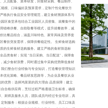
、人员配备、菜单研发，到食材采购、餐品制作、
员工规模、口味偏好及预算需求，定制个性化餐饮方
严格执行食品安全管理规范，建立食材溯源体系与
业园区食堂承包结合工业园区人员密集、就餐集中的
用错峰供餐、自助取餐等模式，提升就餐效率，减
价比餐品组合，涵盖川味特色、家常风味及营养套
区餐饮突发需求，保障供餐稳定性。 生鲜食材选购
质的生鲜食材选购服务。建立严格的食材筛选标
品类食材；实现 “当日采购、当日配送”，保障食
，减少食材浪费，同时通过集中采购优势降低食材
，我们整合行业经验与专业知识，打造餐饮管理知识
本优化策略、餐品研发思路等，为企业及餐饮从业
们的优势：选择鸿菜菜的四大理由 品质保障：建立
材均来自合格供应商，烹饪过程严格遵循卫生标准，确保
师、厨师及服务人员，团队成员均经过专业培训，具
 定制服务：根据企业规模、行业特性、员工口味及