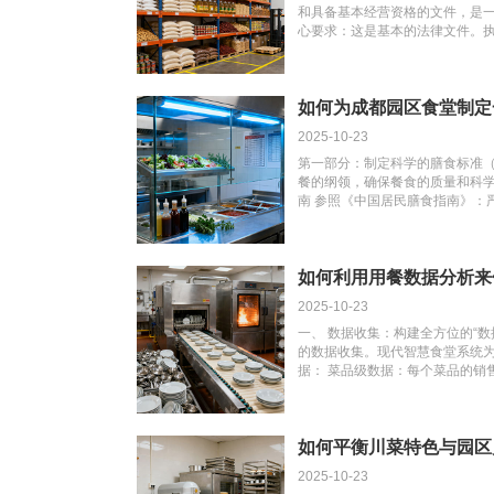
和具备基本经营资格的文件，是一
、酸甜平
心要求：这是基本的法律文件。执
服务”、“食堂管理”、“食品经营”
番茄炖牛
符，则不具备承包食堂的法定资格
资金，工业园区管理方通常会要
体深红、果皮
其有足够的抗风险能力和履约能力
茄，通常风
证》 现状说明：自2015年起，我
2025-10-23
一”登记制度。即《营业执照》、
用手感判
等证件的功能被整合到一张加载“
第一部分：制定科学的膳食标准（
此，通常只需提供新的“三证合一”
餐的纲领，确保餐食的质量和科学性
形/高圆
运营类资质：证明“能安全运营”
南 参照《中国居民膳食指南》：
形/带褶皱：
直接关系到园区职工的饮食安全和
类为主；餐餐有蔬菜，天天有水
位：这是餐饮服务行业关键的行
是确保餐食科学性的基础。 量化
颜色与表
食品药品监督管理局）核发。它取
（如脑力劳动为主、可能需倒班
查重点：许可证上会明确载明“经
偏软糯。表皮
范围（如700-900千卡/餐）
如何利用用餐数据分析来
配送单位”或“职工食堂”等类别。
进行规划。 “彩虹饮食”原则：
！ 在蒂部轻
2025-10-23
体员工的有效《健康证》 法律强
（红、绿、白、黄、黑等），这
接接触入口食品的从业人员，包
业人士理解和执行。 2. 菜品结构与
一、 数据收集：构建全方位的“数
有香气，而
必须每年进行健康检查，取得合格
品结构模型： 1份主食：提供米
的数据收集。现代智慧食堂系统为
天性” 简单
现：承包方能否提供齐全、有效
多种选择，鼓励粗细搭配。 2荤1
据： 菜品级数据：每个菜品的销
范、对食品安全是否重视的直接
菜的比例。例如，午餐标准可设
量。这是判断菜品受欢迎程度的直
明，选硬
查中会对此进行重点核查。 三、
荤菜（荤素搭配）、一份纯素菜。
笔数、营业收入、人均消费、峰值
好” 这类资质和文件用于在项目
加项：提供免费汤、开胃小菜或餐
记录：通过刷卡、扫码或刷脸支
： 你会发
实力、管理水平和过往业绩。 管
食谱卡：为每一道菜品制定详细的
合隐私政策，通常做匿名化聚合分
如何平衡川菜特色与园区
汤寡水，风
求，但已成为大型工业园区招标时
料、辅料、调味品的精确重量或体
常选的菜品类型、消费频率。 反
2025-10-23
括： ISO9001质量管理体系
间。 成品规格：明确的份量（如一
的留言、现场设置的满意度评分器
无法与鸡蛋形