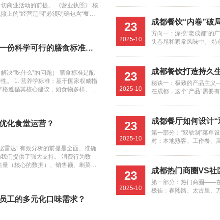
是地道风味（如某家专注
切商业活动的前提。 《营业执照》 核
还是健康新潮流（如众多
避： 整体或
照上的“经营范围”必须明确包含“餐饮
个人故事、 passion
或“团膳”等相关内容。如果经营范围不
23
如果你热爱市井烟火气，
通常是腐烂或冻
。 注意事项：需关注营业执照的注册
方向一：深挖“老成都”的
优势：你的菜品有何不可
求承包方具备一定的资金实力，以证明
2025-10
实、无破损。
头巷尾和家常风味中。 特
产品是调性坚实的承载体。
。 《组织机构代码证》与《税务登记
如何为成都园区食堂制定一份科学可行的膳食标准与预算？
杂、近乎失传的传统川菜
标客群，一切调性都是空
表皮发粘、有
国已全面实行“三证合一”或“五证合
炮、蛋烘糕等，明档展示制
统地说“年轻人”。要具体到
《组织机构代码证》、《税务登记证》
用的非物质文化遗产”和
都市白领，月入1.5-3
弃。 掂重量
成都餐饮打造持久
统一社会信用代码”的营业执照上。因
解决“吃什么”的问题） 膳食标准是配
23
欲的本地食客和游客。 特
什么？（如注重效率与健
《营业执照》即可。 二、 食品安全与
。 1. 营养学标准：基于国家权威指
更有分量的。
秘诀一：极致的产品主义—
主打麻辣，但川菜有24
餐饮需求：他们为什么外
 这是考核承包方专业能力的核心部分，
2025-10
严格遵循其核心建议，如食物多样、谷
在成都，这个“产品”需要
非辣味型为主题的餐厅，或
餐？ 市场竞争分析：你
鲜。 要避：
健康。 《食品经营许可证》 核心地
果；适量摄入鱼、禽、蛋、瘦肉等。这
钻，“好吃”是底线，“稳
辣”的刻板印象，为不吃
入同质化竞争，要寻找差
政许可证书，由市场监督管理部门（原
营养素目标：针对园区员工的工作性质
供应链，对关键食材（如
宴请、好奇的游客）打开新
慢食空间可能就是机会。 
闻（用嗅觉品
代了过去的《餐饮服务许可证》。 审
等），设定每日餐食应提供的大致能量
标准，从源头保证风味基底
道的升级者” 将成都的“
步的洞察，转化为可感知
成都餐厅如何设计“
营项目”。承包食堂必须包含“集体用餐
，并对蛋白质、脂肪、碳水化合物的供能比
优化食堂运营？
23
度的关键一招
味比例、烹饪流程也必须
立“新派川味轻食” 破局
他/她会是什么性格？ 高
没有此证，任何餐饮运营都属非法。 全
在菜单设计中，确保每日菜品颜色丰富
第一部分：“双轨制”菜单
都高度一致，建立深厚的品
轻食。例如，“椒麻鸡丝沙拉
红甜品店：可能是一位时尚
能闻到一股清
2025-10
制要求：根据《食品安全法》，所有直
代表了摄入营养素的多样化，便于非专
对：本地熟客、工作餐、高
有节奏地推出新意。但这绝
价值主张：解决都市白领“
位热情、亲切、有故事的“邻
括厨师、厨工、服务员、保洁员等，都
分量标准（菜单设计SOP） “123”菜
据雷达” 有效分析的前提是全面、准确
味道。 菜品设计： 经典
统菜式中加入新食材（如
得”的成都生活方式，精准
果、菠萝会散
体：手写体传递温情，黑
的《健康证》后方可上岗。 管理体
饭、面条、杂粮饭（如糙米、小米）等
我们提供了强大支持。 消费行为数
豆腐、宫保鸡丁等。做法标
本，让老主顾常有惊喜。 
造“美学空间+创意小食”
（红、黄）刺激食欲、营
的员工健康证，是其内部管理是否规
气过于寡淡，
素或1荤2素：明确荤菜、半荤菜、素
售量（核心的数据）、销售额、剩菜
食”或“双人餐”工作套餐
的本质是社交，是生活。
空间，售卖高颜值的创意川
现高级、简约。 空间设
成都热门商圈VS社
体现。工业园区管理方在招标和日常检
23
定为：一份主荤菜（纯肉类）、一份半
接依据。 交易数据：每日/每餐的交易
小吃/面食：提供担担面、
的服务体验：超越程式化的
花椒风味冰淇淋、盖碗咖
复古风（情怀、故事感）
或腐败味，则
 项目特定类资质与文件：证明“能运营
这既满足了口味，也控制了成本。 附
人流时段。 用户偏好数据： 个人消费
第一部分：热门商圈——在
民路线。主打高性价比，
有分寸的关怀。可能是老
律的“打卡地”。顾客消费
的“内核”。 菜品呈现：
2025-10
投标和后续运营中，证明承包方的综合
后水果/酸奶，提升用餐体验。 标准化
付，可追溯每位员工的消费习惯（需符
极佳：春熙路、太古里、
选择中的“食堂”。 B轨
种“人情味”是标准化连锁
目标是追求生活品质、热
化流程，还是管家式贴心
理体系认证证书 虽然不是法定强制要
“身份证”，内容包括： 投料标准：主
析）。例如，偏好口味（辣/清淡）、
员工的多元化口味需求？
的“超级秀场”，新店能快
的年轻消费者、特殊纪念日
仅是吃饭的地方，更是成
做“精准狙击手” 放弃做
还是专业严谨？ 第四步：
的“隐形门槛”或重要加分项。主要包
积。 烹饪流程：标准的操作步骤和时
馈数据：线上订餐APP的评价、建议箱
店。 客群消费目的性强
品设计： 创意川菜：在传
的）、轻松的氛围、恰到
耕“社区深夜食堂” 破局
有环节保持高度统一。 
认证：证明企业建立了标准化的服务质量管
份鱼香肉丝出餐重量为200克±10
。 流程效率数据： 排队数据：各餐线
费意愿和承受能力更强。
子酱搭配的夫妻肺片”、“
的“城市客厅”。顾客在这
追求大而全，只提供几样
包装、线上客服回复，所