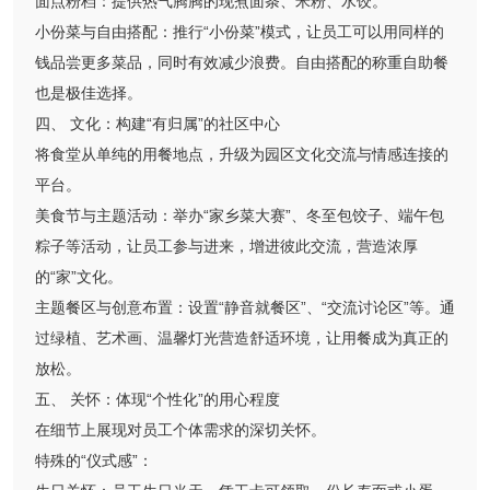
面点粉档：提供热气腾腾的现煮面条、米粉、水饺。
小份菜与自由搭配：推行“小份菜”模式，让员工可以用同样的
钱品尝更多菜品，同时有效减少浪费。自由搭配的称重自助餐
也是极佳选择。
四、 文化：构建“有归属”的社区中心
将食堂从单纯的用餐地点，升级为园区文化交流与情感连接的
平台。
美食节与主题活动：举办“家乡菜大赛”、冬至包饺子、端午包
粽子等活动，让员工参与进来，增进彼此交流，营造浓厚
的“家”文化。
主题餐区与创意布置：设置“静音就餐区”、“交流讨论区”等。通
过绿植、艺术画、温馨灯光营造舒适环境，让用餐成为真正的
放松。
五、 关怀：体现“个性化”的用心程度
在细节上展现对员工个体需求的深切关怀。
特殊的“仪式感”：