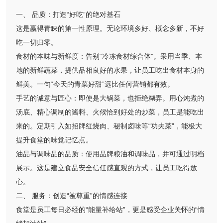
一、 品质：打造“好吃”的绝对基石
这是赢得青睐的第一性原理。无论环境多好、概念多新，不好
吃一切归零。
食材的本味与新鲜度：告别“冷冻食材综合体”。采用当季、本
地的新鲜蔬菜，提供品相良好的水果，让员工吃出食材本身的
鲜美。一句“今天的青菜好甜”远比任何营销都有效。
手艺的诚意与匠心：即使是大锅菜，也拒绝糊弄。用心炖煮的
汤底、精心调制的酱料、火候恰到好处的炒菜，员工是能吃出
来的。定期引入如招牌红烧肉、秘制卤味等“功夫菜”，能极大
提升食堂的味觉记忆点。
油品与调味品的品质：使用品牌粮油和调味品，并可通过明档
展示。这是建立食品安全信任感直观的方式，让员工吃得放
心。
二、 服务：创造“被尊重”的情感连接
食堂是员工每日必经的“能量补给站”，更是感受企业关怀的“情